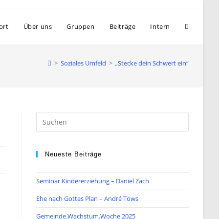
Website-
ort
Über uns
Gruppen
Beiträge
Intern
Suche
>
Soziales Umfeld
>
„Stecke dein Schwert ein“
umschalt
Press
Escape
to
close
Neueste Beiträge
the
search
Seminar Kindererziehung – Daniel Zach
panel.
Ehe nach Gottes Plan – André Töws
Gemeinde.Wachstum.Woche 2025