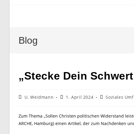
Zum
Inhalt
springen
Blog
„Stecke Dein Schwert
Beitrags-
Beitrag
Beitrags-
U. Weidmann
1. April 2024
Soziales Umf
Autor:
veröffentlicht:
Kategorie:
Zum Thema „Sollen Christen politischen Widerstand leiste
ARCHE, Hamburg) einen Artikel, der zum Nachdenken und 